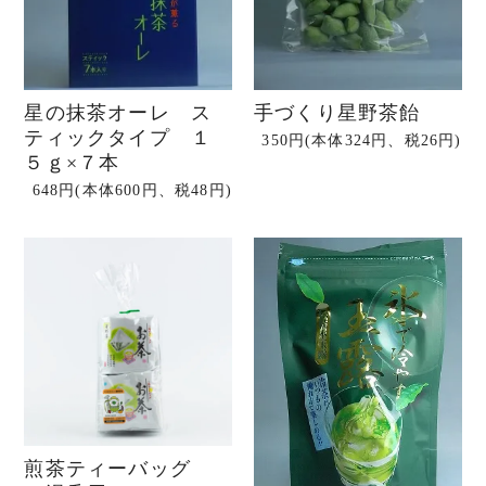
星の抹茶オーレ ス
手づくり星野茶飴
ティックタイプ １
350円(本体324円、税26円)
５ｇ×７本
648円(本体600円、税48円)
煎茶ティーバッグ