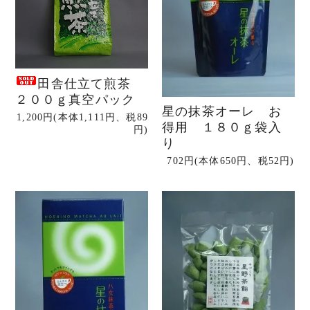
田舎仕立て煎茶
２００ｇ真空パック
星の抹茶オーレ お
1,200円(本体1,111円、税89
得用 １８０ｇ袋入
円)
り
702円(本体650円、税52円)