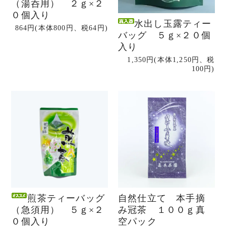
（湯呑用） ２ｇ×２
０個入り
水出し玉露ティー
864円(本体800円、税64円)
バッグ ５ｇ×２０個
入り
1,350円(本体1,250円、税
100円)
煎茶ティーバッグ
自然仕立て 本手摘
（急須用） ５ｇ×２
み冠茶 １００ｇ真
０個入り
空パック