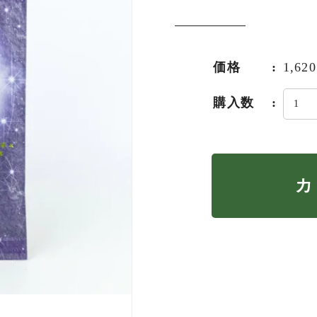
価格
1,6
購入数
カ