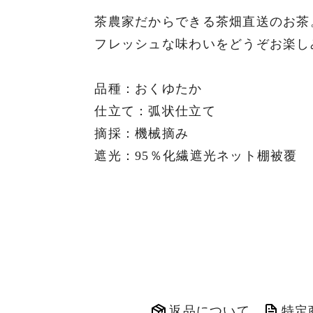
茶農家だからできる茶畑直送のお茶
フレッシュな味わいをどうぞお楽し
品種：おくゆたか
仕立て：弧状仕立て
摘採：機械摘み
遮光：95％化繊遮光ネット棚被覆
返品について
特定